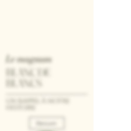
Le magnum
BLANC DE
BLANCS
Un rappel à notre
histoire
Découvrir