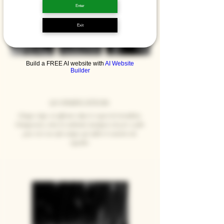
Enter
Exit
Build a FREE AI website with
AI Website
Builder
lA VITICULTURE
La Vinification
Nous accordons une grande importance à notre terroir, ou
Chaque étape est effectuée dans le respect de la tradition
chaque étape est soigneusement réalisée.
Champenoise, selon les méthodes inculquées de père en fils
pour créer un style unique qui reflète le caractère du
vignoble.