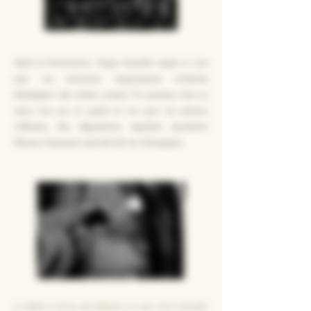
Après la fermentation, chaque bouteille repose en cave
pour une maturation soigneusement orchestrée,
développant des arômes uniques. Ce processus dure au
moins trois ans, et jusqu'à six ans pour nos précieux
millésimes. Des dégustations régulières permettent
d'assurer l'expression optimale de nos champagnes.
Le dépôt se forme naturellement au cœur de la bouteille