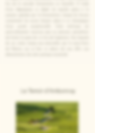
lors de la seconde fermentation en bouteille. À l’aide
d’une dégorgeuse, ce dépôt est expulsé grâce à la
pression générée par la fermentation, lorsque les levures
consomment les sucres, laissant place à un champagne
d’une pureté exceptionnelle. Cette technique est
particulièrement reconnue pour sa précision, permettant
de limiter la perte de vin lors de l’opération. Aux hasards
de vos visites, laissez-vous émerveiller par le savoir-faire
de Fabrice, qui se fera un plaisir de vous offrir une
démonstration de cette pratique ancestrale.
Le Terroir d'Ambonnay